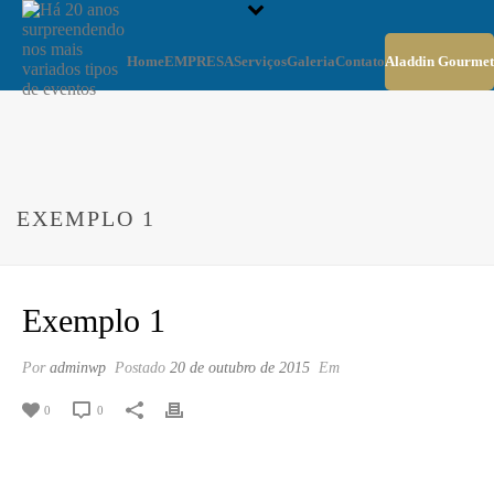
Home
EMPRESA
Serviços
Galeria
Contato
Aladdin Gourmet
EXEMPLO 1
Exemplo 1
Por
adminwp
Postado
20 de outubro de 2015
Em
0
0